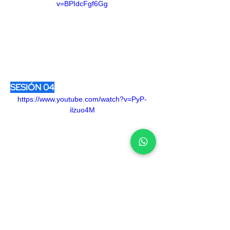
v=BPIdcFgf6Gg
SESIÓN 04
https://www.youtube.com/watch?v=PyP-
ilzuo4M
SESIÓN 05
https://www.youtube.com/watch?
v=unN3aRXl5DA