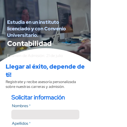
Estudia en un instituto
licenciado y con Convenio
Universitario.
Contabilidad
Examen de Admisión: 21 de julio
Llegar al éxito, depende de
ti!
Regístrate y recibe asesoría personalizada
sobre nuestras carreras y admisión.
Solicitar información
Nombres
Apellidos