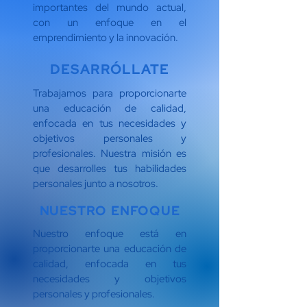
importantes del mundo actual,
con un enfoque en el
emprendimiento y la innovación.
DESARRÓLLATE
Trabajamos para proporcionarte
una educación de calidad,
enfocada en tus necesidades y
objetivos personales y
profesionales. Nuestra misión es
que desarrolles tus habilidades
personales junto a nosotros.
NUESTRO ENFOQUE
Nuestro enfoque está en
proporcionarte una educación de
calidad, enfocada en tus
necesidades y objetivos
personales y profesionales.