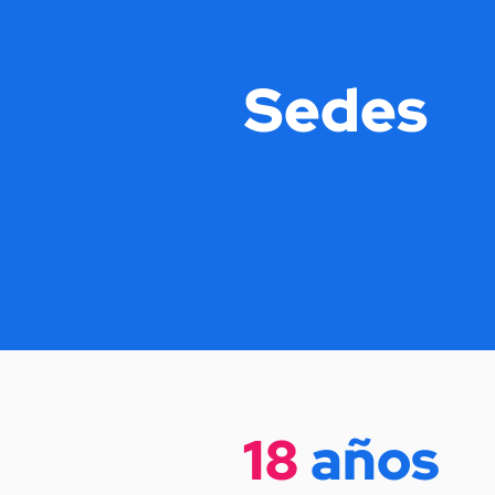
Sedes
18
años