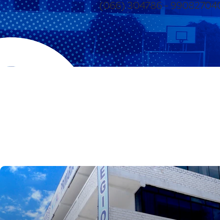
(066) 304786 - 99082704