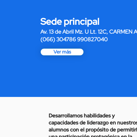
Sede principal
Av. 13 de Abril Mz. U Lt. 12C, CARMEN
(066) 304786 990827040
Ver más
Desarrollamos habilidades y
capacidades de liderazgo en nuestro
alumnos con el propósito de permitir
una participación protagónica en la