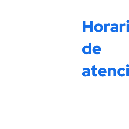
Horar
de
atenc