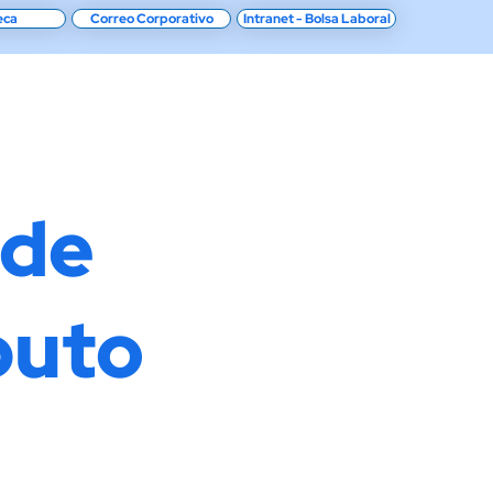
eca
Correo Corporativo
Intranet - Bolsa Laboral
Beneficios
Sobre el Instituto
Sedes
Noticias
 de
puto