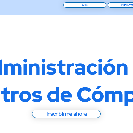
Q10
Bibliot
Programas de estudios
Cursos
Admisión
ministración
tros de Cóm
Inscribirme ahora