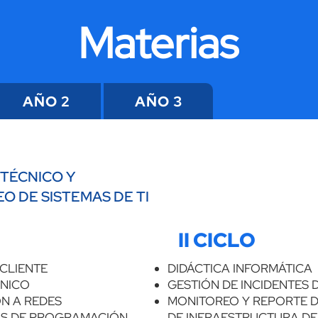
Materias
AÑO 2
AÑO 3
TÉCNICO Y
O DE SISTEMAS DE TI
O
II CICLO
CLIENTE
DIDÁCTICA INFORMÁTICA
CNICO
GESTIÓN DE INCIDENTES D
N A REDES
MONITOREO Y REPORTE 
S DE PROGRAMACIÓN
DE INFRAESTRUCTURA DE 