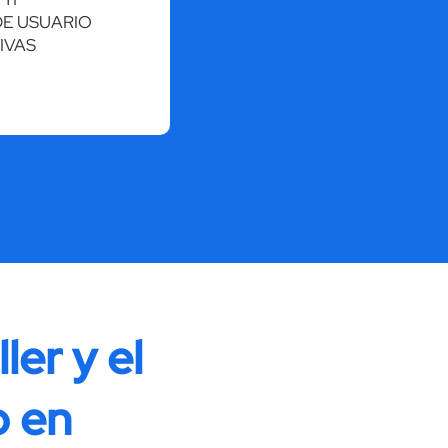
DE USUARIO
IVAS
er y el
o en